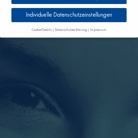
Individuelle Datenschutzeinstellungen
Cookie-Details
Datenschutzerklärung
Impressum
Datenschutzeinstellungen
Wenn Sie unter 16 Jahre alt sind und Ihre Zustimmung zu
freiwilligen Diensten geben möchten, müssen Sie Ihre
Erziehungsberechtigten um Erlaubnis bitten.
Wir verwenden Cookies und andere Technologien auf
unserer Website. Einige von ihnen sind essenziell, während
andere uns helfen, diese Website und Ihre Erfahrung zu
verbessern.
Personenbezogene Daten können verarbeitet
werden (z. B. IP-Adressen), z. B. für personalisierte
Anzeigen und Inhalte oder Anzeigen- und Inhaltsmessung.
Weitere Informationen über die Verwendung Ihrer Daten
finden Sie in unserer
Datenschutzerklärung
.
Hier finden Sie eine Übersicht über alle verwendeten
Cookies. Sie können Ihre Einwilligung zu ganzen Kategorien
geben oder sich weitere Informationen anzeigen lassen und
so nur bestimmte Cookies auswählen.