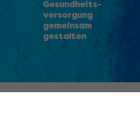
Gesundheits­­
versorgung
gemeinsam
gestalten
Seit Generationen erfolgreich
Kwizda ist ein seit 1853 familiengeführtes Unternehmen
und in vielen Unternehmensfeldern in Österreich und
zahlreichen europäischen Ländern in führender Position
tätig.