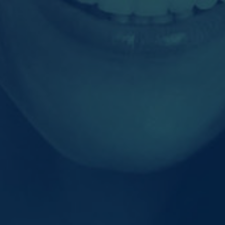
Inhalte von Videoplattformen und Social-Media-Plattformen
werden standardmäßig blockiert. Wenn Cookies von externen
Medien akzeptiert werden, bedarf der Zugriff auf diese Inhalte
keiner manuellen Einwilligung mehr.
Cookie-Informationen anzeigen
powered by Borlabs Cookie
Datenschutzerklärung
Impressum