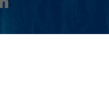
n
ahlreichen europäischen Ländern in führender
thekenservice,
Kosmetik
,
Agro
,
MEDventuro
usgerichtet. Die Division Kwizda Pharmahandel
Pharmahandelssektor. An den fünf Standorten
innen beschäftigt.