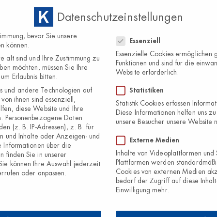
Datenschutzeinstellungen
Home
Über
Datenschutzeinstellungen
timmung, bevor Sie unsere
Essenziell
en können.
Essenzielle Cookies ermöglichen
e alt sind und Ihre Zustimmung zu
Funktionen und sind für die einwan
eben möchten, müssen Sie Ihre
Website erforderlich.
um Erlaubnis bitten.
 und andere Technologien auf
Statistiken
von ihnen sind essenziell,
Statistik Cookies erfassen Inform
fen, diese Website und Ihre
Diese Informationen helfen uns zu
n.
Personenbezogene Daten
unsere Besucher unsere Website 
en (z. B. IP-Adressen), z. B. für
en und Inhalte oder Anzeigen- und
Externe Medien
 Informationen über die
Inhalte von Videoplattformen und
 finden Sie in unserer
Plattformen werden standardmäßi
Sie können Ihre Auswahl jederzeit
Cookies von externen Medien akz
rrufen oder anpassen.
bedarf der Zugriff auf diese Inhal
Einwilligung mehr.