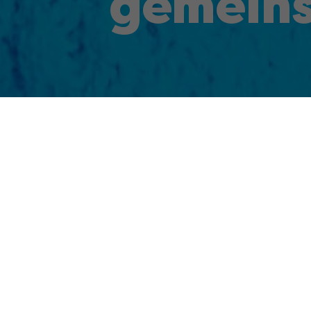
gemeins
Kwizda ist ein seit 1853 familiengeführtes 
Die Unternehmensbereiche umfassen
Pharma
sowie
Büsscher & Hoffmann
. Diese Geschäfts
ist die Großhandelssparte der Kwizda-Unter
Wien
,
Graz
,
Linz