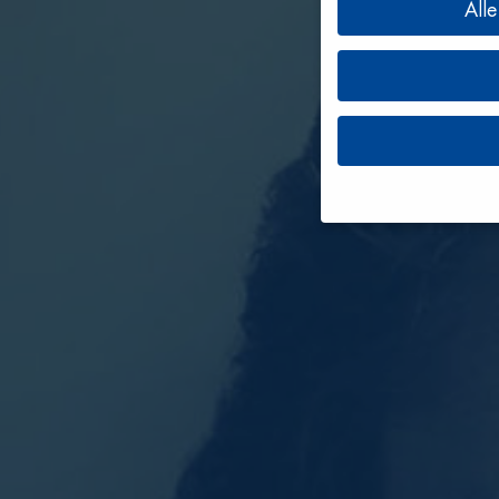
All
Wenn Sie unter 16 Jahr
Erziehungsberechtigten 
Wir verwenden Cookies 
andere uns helfen, dies
werden (z. B. IP-Adress
Informationen über die
Hier finden Sie eine Üb
geben oder sich weiter
Alle akzeptieren