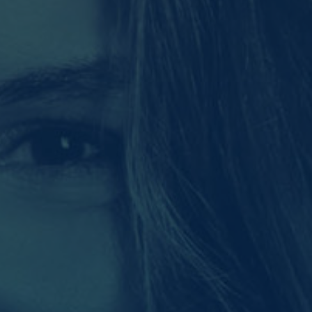
 erforderlich.
Statistiken
sucher unsere Website
Externe Medien
 von externen Medien
schutzerklärung
Impressum