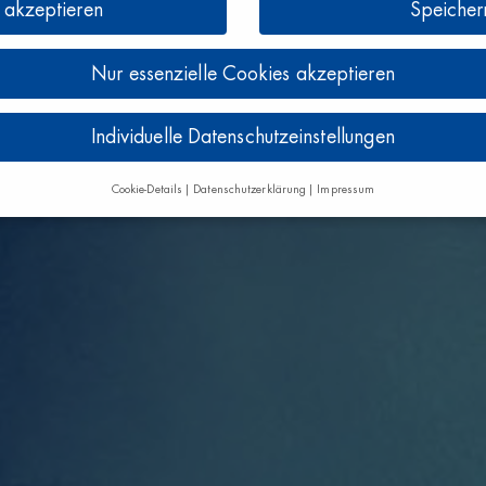
e akzeptieren
Speicher
Nur essenzielle Cookies akzeptieren
Individuelle Datenschutzeinstellungen
Cookie-Details
Datenschutzerklärung
Impressum
Datenschutzeinstellungen
e alt sind und Ihre Zustimmung zu freiwilligen Diensten geben möchten, 
um Erlaubnis bitten.
und andere Technologien auf unserer Website. Einige von ihnen sind es
e Website und Ihre Erfahrung zu verbessern.
Personenbezogene Daten kö
en), z. B. für personalisierte Anzeigen und Inhalte oder Anzeigen- und In
 Verwendung Ihrer Daten finden Sie in unserer
Datenschutzerklärung
.
ersicht über alle verwendeten Cookies. Sie können Ihre Einwilligung zu 
e Informationen anzeigen lassen und so nur bestimmte Cookies auswähle
Speichern
Nur essenzielle Cookies akzeptieren