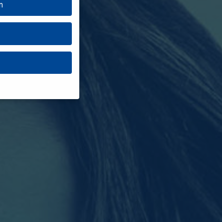
n
müssen Sie Ihre
senziell, während
nnen verarbeitet
haltsmessung.
Weitere
ganzen Kategorien
n.
Zurück