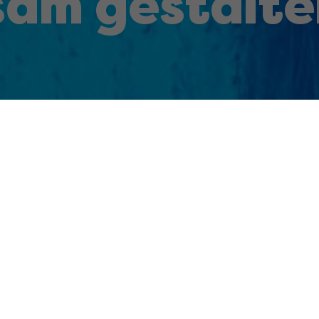
am gestalte
Seit Generationen erfolgreich
Unternehmen und in vielen Unternehmensfeldern in Österreich und z
Position tätig.
,
Pharmadistribution
, Pharmahandel,
Apotronik Datenservice
,
Apo
felder werden konsequent auf zukunftsorientierte Technologien a
nehmensgruppe und steht für höchste Dienstleistungsqualität im 
,
Grödig
und
Innsbruck
sind ca. 450 fachkompetente Mitarbeiter: