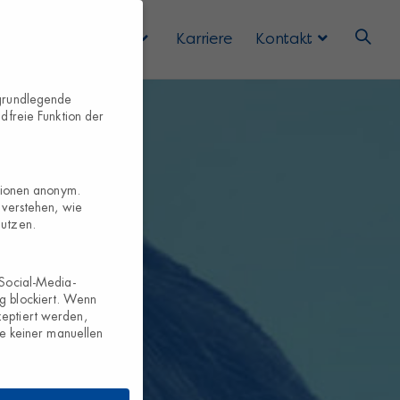
 Uns
Services
Karriere
Kontakt
 grundlegende
dfreie Funktion der
ationen anonym.
 verstehen, wie
nutzen.
 Social-Media-
g blockiert. Wenn
eptiert werden,
te keiner manuellen