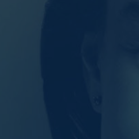
Datenschutzeinstellung
Essenziell (1)
Essenzielle Cookies ermö
Statistiken (1)
Statistik Cookies erfasse
nutzen.
Externe Medien (
Inhalte von Videoplattfo
akzeptiert werden, bedarf
powered by Borlabs Cooki