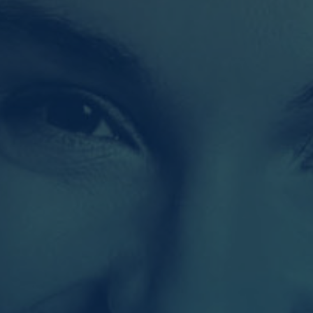
en
glichen grundlegende Funktionen und sind für die einwandfreie Funktion der Website
Cookie-Informationen anzeigen
n Informationen anonym. Diese Informationen helfen uns zu verstehen, wie unsere Be
Cookie-Informationen anzeigen
2)
rmen und Social-Media-Plattformen werden standardmäßig blockiert. Wenn Cookies
 der Zugriff auf diese Inhalte keiner manuellen Einwilligung mehr.
Cookie-Informationen anzeigen
e
Daten