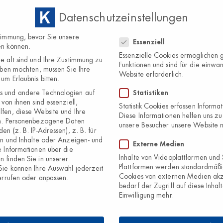
Datenschutzeinstellungen
Home
Über
Datenschutzeinstellungen
timmung, bevor Sie unsere
Essenziell
en können.
Essenzielle Cookies ermöglichen
e alt sind und Ihre Zustimmung zu
Funktionen und sind für die einwan
eben möchten, müssen Sie Ihre
Website erforderlich.
um Erlaubnis bitten.
 und andere Technologien auf
Statistiken
Geschichte
von ihnen sind essenziell,
Statistik Cookies erfassen Inform
fen, diese Website und Ihre
Diese Informationen helfen uns zu
n.
Personenbezogene Daten
unsere Besucher unsere Website 
en (z. B. IP-Adressen), z. B. für
en und Inhalte oder Anzeigen- und
Externe Medien
 Informationen über die
Inhalte von Videoplattformen und
 finden Sie in unserer
Plattformen werden standardmäßi
Sie können Ihre Auswahl jederzeit
Cookies von externen Medien akz
rrufen oder anpassen.
bedarf der Zugriff auf diese Inhal
Einwilligung mehr.