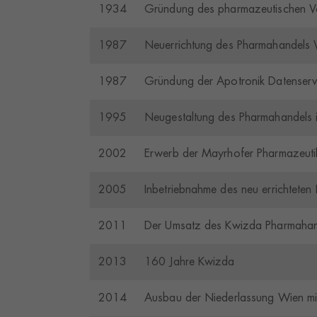
1934
Gründung des pharmazeutischen V
Datenschutzeinstellung
Essenziell (1)
1987
Neuerrichtung des Pharmahandels
Essenzielle Cookies ermö
1987
Gründung der Apotronik Datense
Statistiken (1)
1995
Neugestaltung des Pharmahandels 
Statistik Cookies erfasse
nutzen.
2002
Erwerb der Mayrhofer Pharmazeutik
2005
Inbetriebnahme des neu errichteten
Externe Medien (
Inhalte von Videoplattfo
2011
Der Umsatz des Kwizda Pharmahand
akzeptiert werden, bedarf
2013
160 Jahre Kwizda
powered by Borlabs Cooki
2014
Ausbau der Niederlassung Wien mit 