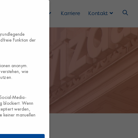
 Uns
Services
Karriere
Kontakt
 grundlegende
dfreie Funktion der
ationen anonym.
 verstehen, wie
nutzen.
 Social-Media-
g blockiert. Wenn
eptiert werden,
te keiner manuellen