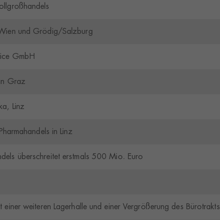
ollgroßhandels
en
 Wien und Grödig/Salzburg
glichen grundlegende Funktionen und sind für die einwandfreie Funktion der Website
Cookie-Informationen anzeigen
rvice GmbH
in Graz
n Informationen anonym. Diese Informationen helfen uns zu verstehen, wie unsere Be
a, Linz
Cookie-Informationen anzeigen
 Pharmahandels in Linz
2)
rmen und Social-Media-Plattformen werden standardmäßig blockiert. Wenn Cookies
els überschreitet erstmals 500 Mio. Euro
 der Zugriff auf diese Inhalte keiner manuellen Einwilligung mehr.
Cookie-Informationen anzeigen
e
Daten
einer weiteren Lagerhalle und einer Vergrößerung des Bürotrakts