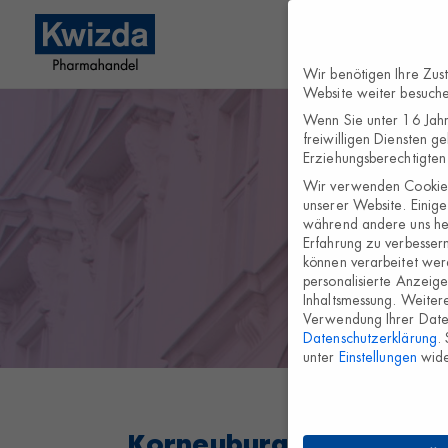
Wir benötigen Ihre Zus
Website weiter besuch
Wenn Sie unter 16 Jahr
freiwilligen Diensten g
Erziehungsberechtigten 
Wir verwenden Cookies
unserer Website. Einige 
während andere uns hel
Erfahrung zu verbesser
können verarbeitet werd
personalisierte Anzeig
Inhaltsmessung.
Weitere
Verwendung Ihrer Daten
Datenschutzerklärung
.
unter
Einstellungen
wide
Korneuburg 1853