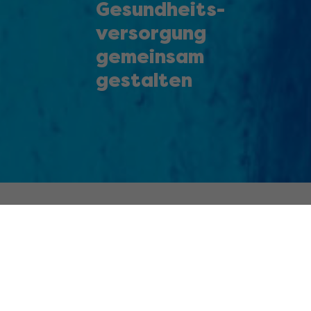
Gesundheits­­
versorgung
gemeinsam
gestalten
Seit Generationen erfolgreich
Kwizda ist ein seit 1853 familiengeführtes Unternehmen
und in vielen Unternehmensfeldern in Österreich und
zahlreichen europäischen Ländern in führender Position
tätig.