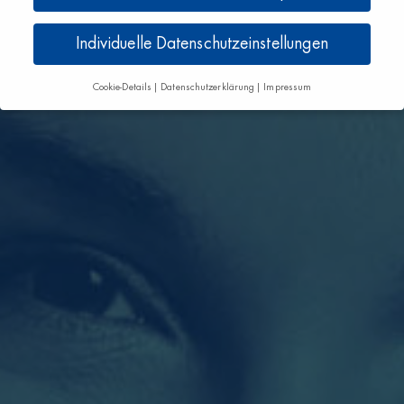
Individuelle Datenschutzeinstellungen
Cookie-Details
Datenschutzerklärung
Impressum
Datenschutzeinstellungen
Wenn Sie unter 16 Jahre alt sind und Ihre Zustimmung zu
freiwilligen Diensten geben möchten, müssen Sie Ihre
Erziehungsberechtigten um Erlaubnis bitten.
Wir verwenden Cookies und andere Technologien auf
unserer Website. Einige von ihnen sind essenziell, während
andere uns helfen, diese Website und Ihre Erfahrung zu
verbessern.
Personenbezogene Daten können verarbeitet
werden (z. B. IP-Adressen), z. B. für personalisierte
Anzeigen und Inhalte oder Anzeigen- und Inhaltsmessung.
Weitere Informationen über die Verwendung Ihrer Daten
finden Sie in unserer
Datenschutzerklärung
.
Hier finden Sie eine Übersicht über alle verwendeten
Cookies. Sie können Ihre Einwilligung zu ganzen Kategorien
geben oder sich weitere Informationen anzeigen lassen und
so nur bestimmte Cookies auswählen.