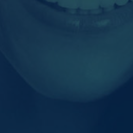
Inhalte von Videoplattformen und Social-Media-Plattformen
werden standardmäßig blockiert. Wenn Cookies von externen
Medien akzeptiert werden, bedarf der Zugriff auf diese Inhalte
keiner manuellen Einwilligung mehr.
Cookie-Informationen anzeigen
powered by Borlabs Cookie
Datenschutzerklärung
Impressum