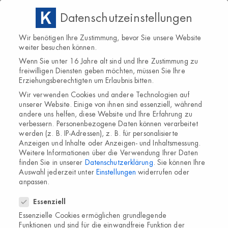
Datenschutzeinstellungen
IHR STARKER PARTNER BEI DER
Wir benötigen Ihre Zustimmung, bevor Sie unsere Website
BEHANDLUNG VON FUSSPILZ
weiter besuchen können.
Wenn Sie unter 16 Jahre alt sind und Ihre Zustimmung zu
freiwilligen Diensten geben möchten, müssen Sie Ihre
Erziehungsberechtigten um Erlaubnis bitten.
Lamisil Once
Wir verwenden Cookies und andere Technologien auf
unserer Website. Einige von ihnen sind essenziell, während
Für Patient:innen, die eine praktische einmalige Anwendung
andere uns helfen, diese Website und Ihre Erfahrung zu
verbessern.
Personenbezogene Daten können verarbeitet
mit kürzester Behandlungsdauer wünschen​.
werden (z. B. IP-Adressen), z. B. für personalisierte
Anzeigen und Inhalte oder Anzeigen- und Inhaltsmessung.
Einfache und schnelle Behandlung:
Weitere Informationen über die Verwendung Ihrer Daten
finden Sie in unserer
Datenschutzerklärung
.
Sie können Ihre
Eine Anwendung genügt –
Auswahl jederzeit unter
Einstellungen
widerrufen oder
Depot-Effekt: Terbinafin
anpassen.
verbleibt bis zu 13 Tage in
Datenschutzeinstellungen
Essenziell
der Haut
Essenzielle Cookies ermöglichen grundlegende
Funktionen und sind für die einwandfreie Funktion der