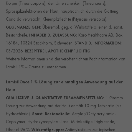
Körper (Tinea corporis), den Unterschenkeln (Tinea cruris),
Alle akzeptieren
Speichern
Sprosspilzinfektionen der Haut, hauptsächlich durch die Gattung
Candida verursacht, Kleienpilzflechte (Pityriasis versicolor).
Nur essenzielle Cookies akzeptieren
GEGENANZEIGEN
: Überempf. geg. d. Wirkstoffe o. einen d. sonst.
Bestandteile.
INHABER D. ZULASSUNG
: Karo Healthcare AB, Box
Zurück
16184, 10324 Stockholm, Schweden.
STAND D. INFORMATION
:
Datenschutzeinstellungen
03/2026.
REZEPTFREI, APOTHEKENPFLICHTIG
Essenziell (1)
Weitere Informationen sind der veröffentlichten Fachinformation von
Essenzielle Cookies ermöglichen grundlegende Funktionen und
Lamisil 1% – Creme zu entnehmen.
sind für die einwandfreie Funktion der Website erforderlich.
Cookie-Informationen anzeigen
LamisilOnce 1 % Lösung zur einmaligen Anwendung auf der
Statistiken
Statistiken (1)
Haut
QUALITATIVE U. QUANTITATIVE ZUSAMMENSETZUNG:
1 Gramm
Statistik Cookies erfassen Informationen anonym. Diese
Informationen helfen uns zu verstehen, wie unsere Besucher
Lösung zur Anwendung auf der Haut enthält 10 mg Terbinafin (als
unsere Website nutzen.
Hydrochlorid).
Sonst. Bestandteile:
Acrylat/Octylacrylamid-
Cookie-Informationen anzeigen
Copolymer; Hydroxypropylcellulose; Mittelkettige Triglyceride;
Externe Me
Externe Medien (2)
Ethanol 96 %.
Wirkstoffgruppe:
Antimykotikum zur topischen