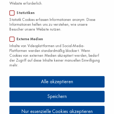
Hilft gegen Fußpilz
Website erforderlich.
zwischen den Zehen.
Statistiken
Tötet den Pilz ab
Statistik Cookies erfassen Informationen anonym. Diese
Einfache und schnelle Behandlung
Informationen helfen uns zu verstehen, wie unsere
Lindert die Symptome
Besucher unsere Website nutzen.
ab 18 Jahren
Externe Medien
Inhalte von Videoplattformen und Social-Media-
Plattformen werden standardmäßig blockiert. Wenn
Cookies von externen Medien akzeptiert werden, bedarf
Lamisil Creme
der Zugriff auf diese Inhalte keiner manuellen Einwilligung
mehr.
Für Patient:innen, ​die eine wirksame und kurze Behandlung
wünschen und eine Creme bevorzugen
Alle akzeptieren
Dreifach wirksam bei Fußpilz zwischen den Zehen:
Speichern
Tötet den Pilz ab
Lindert die Symptome
Nur essenzielle Cookies akzeptieren