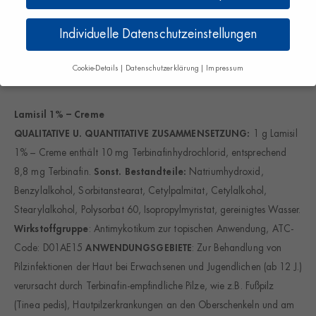
Einfach einmal 1 Woche
lang, 1 x täglich anwenden
Individuelle Datenschutzeinstellungen
Ab 12 Jahren
Cookie-Details
Datenschutzerklärung
Impressum
Datenschutzeinstellungen
Lamisil 1% – Creme
Wenn Sie unter 16 Jahre alt sind und Ihre Zustimmung zu
freiwilligen Diensten geben möchten, müssen Sie Ihre
QUALITATIVE U. QUANTITATIVE ZUSAMMENSETZUNG:
1 g Lamisil
Erziehungsberechtigten um Erlaubnis bitten.
1% – Creme enthält 10 mg Terbinafinhydrochlorid, entsprechend
Wir verwenden Cookies und andere Technologien auf
8,8 mg Terbinafin.
Sonst. Bestandteile:
Natriumhydroxid,
unserer Website. Einige von ihnen sind essenziell, während
Benzylalkohol, Sorbitanstearat, Cetylpalmitat, Cetylalkohol,
andere uns helfen, diese Website und Ihre Erfahrung zu
verbessern.
Personenbezogene Daten können verarbeitet
Stearylalkohol, Polysorbat 60, Isopropylmyristat, gereinigtes Wasser.
werden (z. B. IP-Adressen), z. B. für personalisierte
Wirkstoffgruppe
: Antimykotikum zur topischen Anwendung, ATC-
Anzeigen und Inhalte oder Anzeigen- und Inhaltsmessung.
Weitere Informationen über die Verwendung Ihrer Daten
Code: D01AE15
ANWENDUNGSGEBIETE
: Zur Behandlung von
finden Sie in unserer
Datenschutzerklärung
.
Pilzinfektionen der Haut bei Erwachsenen und Jugendlichen (ab 12 J.)
Hier finden Sie eine Übersicht über alle verwendeten
Cookies. Sie können Ihre Einwilligung zu ganzen Kategorien
verursacht durch Terbinafin-empfindliche Pilze, wie z.B. Fußpilz
geben oder sich weitere Informationen anzeigen lassen und
(Tinea pedis), Hautpilzerkrankungen an den Oberschenkeln und am
so nur bestimmte Cookies auswählen.