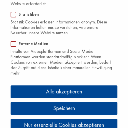
Website erforderlich.
Statistiken
Statistik Cookies erfassen Informationen anonym. Diese
Elektrolyte PUR:
Informationen helfen uns zu verstehen, wie unsere
Besucher unsere Website nutzen.
Unser Elektrolyte PUR Pulver kommt ohne Zucker und
Süßungsmittel aus. Es enthält eine ausgewählte
Externe Medien
Kombination der Mineralstoffe Magnesium, Calcium,
Inhalte von Videoplattformen und Social-Media-
Plattformen werden standardmäßig blockiert. Wenn
Natrium, Kalium und Chlorid. Magnesium trägt zur
Cookies von externen Medien akzeptiert werden, bedarf
Verringerung von Müdigkeit und Ermüdung und zum
der Zugriff auf diese Inhalte keiner manuellen Einwilligung
mehr.
Elektrolytgleichgewicht bei, Kalium zur Aufrechterhaltung
eines normalen Blutdrucks und Calcium zu einer normalen
Muskelfunktion. Das Pulver lässt sich einfach in Wasser
Alle akzeptieren
auflösen.
Elektrolyte PUR 170g Pulver: PZN 5870616, HAEP €
Speichern
14,40
Nur essenzielle Cookies akzeptieren