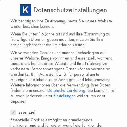
Datenschutzeinstellungen
Raab® Vitalfood
Wir benötigen Ihre Zustimmung, bevor Sie unsere Website
weiter besuchen können.
Wenn Sie unter 16 Jahre alt sind und Ihre Zustimmung zu
D-Mannose:
freiwilligen Diensten geben möchten, müssen Sie Ihre
Erziehungsberechtigten um Erlaubnis bitten.
D-Mannose, auch als Mannose bekannt, ist ein mit
Wir verwenden Cookies und andere Technologien auf
Glukose verwandter Einfachzucker. Das Raab D-Mannose
unserer Website. Einige von ihnen sind essenziell, während
Pulver besteht aus 100 % D-Mannose und ist frei von
andere uns helfen, diese Website und Ihre Erfahrung zu
verbessern.
Personenbezogene Daten können verarbeitet
Zusätzen. Unsere D-Mannose wird aus Mais gewonnen
werden (z. B. IP-Adressen), z. B. für personalisierte
und zeichnet sich durch ihre hohe Qualität aus. Das Pulver
Anzeigen und Inhalte oder Anzeigen- und Inhaltsmessung.
lässt sich einfach in Wasser auflösen. Bei Raab Vitalfood
Weitere Informationen über die Verwendung Ihrer Daten
finden Sie in unserer
Datenschutzerklärung
.
Sie können Ihre
legen wir großen Wert darauf, dass unsere Produkte so
Auswahl jederzeit unter
Einstellungen
widerrufen oder
naturbelassen und rein wie möglich sind. Das D-Mannose
anpassen.
Datenschutzeinstellungen
Pulver wird in unserem Haus unter höchsten
Essenziell
Qualitätsstandards hergestellt.
Essenzielle Cookies ermöglichen grundlegende
D-Mannose 90g Pulver: PZN 5870450, HAEP € 26,98
Funktionen und sind für die einwandfreie Funktion der