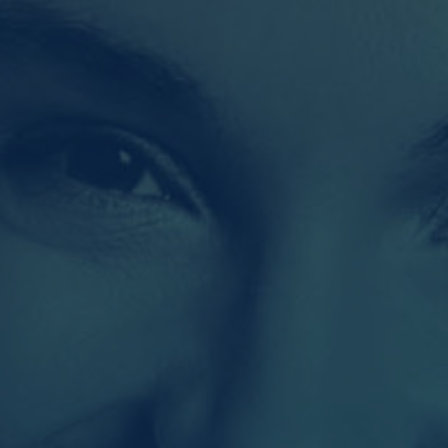
en
glichen grundlegende Funktionen und sind für die einwandfreie Funktion der Website
Cookie-Informationen anzeigen
n Informationen anonym. Diese Informationen helfen uns zu verstehen, wie unsere Be
Cookie-Informationen anzeigen
2)
rmen und Social-Media-Plattformen werden standardmäßig blockiert. Wenn Cookies
 der Zugriff auf diese Inhalte keiner manuellen Einwilligung mehr.
Cookie-Informationen anzeigen
e
Daten