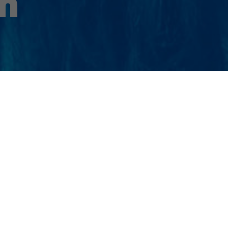
n
ahlreichen europäischen Ländern in führender
thekenservice,
Kosmetik
,
Agro
,
MEDventuro
usgerichtet. Die Division Kwizda Pharmahandel
Pharmahandelssektor. An den fünf Standorten
innen beschäftigt.