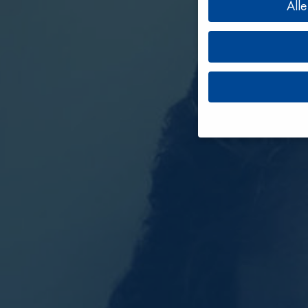
All
Wenn Sie unter 16 Jahr
Erziehungsberechtigten 
Wir verwenden Cookies 
andere uns helfen, dies
werden (z. B. IP-Adress
Informationen über die
Hier finden Sie eine Üb
geben oder sich weiter
Alle akzeptieren