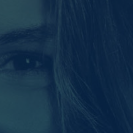
 erforderlich.
Statistiken
sucher unsere Website
Externe Medien
 von externen Medien
schutzerklärung
Impressum