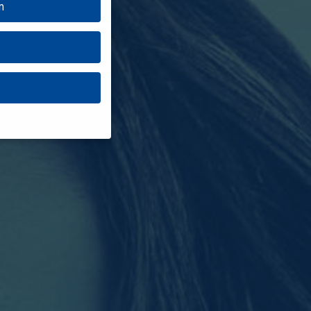
n
müssen Sie Ihre
senziell, während
nnen verarbeitet
haltsmessung.
Weitere
ganzen Kategorien
n.
Zurück