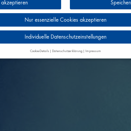
e akzeptieren
Speicher
Nur essenzielle Cookies akzeptieren
Individuelle Datenschutzeinstellungen
Cookie-Details
Datenschutzerklärung
Impressum
Datenschutzeinstellungen
e alt sind und Ihre Zustimmung zu freiwilligen Diensten geben möchten, 
um Erlaubnis bitten.
und andere Technologien auf unserer Website. Einige von ihnen sind es
e Website und Ihre Erfahrung zu verbessern.
Personenbezogene Daten kö
en), z. B. für personalisierte Anzeigen und Inhalte oder Anzeigen- und In
 Verwendung Ihrer Daten finden Sie in unserer
Datenschutzerklärung
.
ersicht über alle verwendeten Cookies. Sie können Ihre Einwilligung zu 
e Informationen anzeigen lassen und so nur bestimmte Cookies auswähle
Speichern
Nur essenzielle Cookies akzeptieren