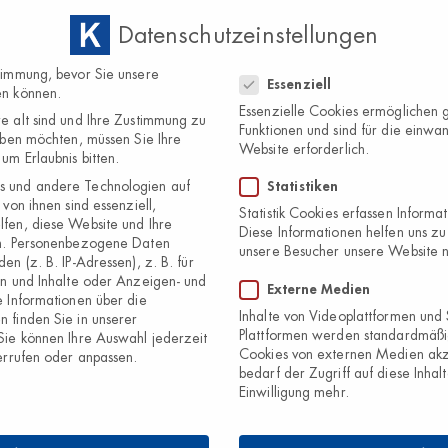
Datenschutzeinstellungen
Home
Über
Datenschutzeinstellungen
timmung, bevor Sie unsere
Essenziell
en können.
Essenzielle Cookies ermöglichen
e alt sind und Ihre Zustimmung zu
Funktionen und sind für die einwan
eben möchten, müssen Sie Ihre
Website erforderlich.
um Erlaubnis bitten.
 und andere Technologien auf
Statistiken
von ihnen sind essenziell,
Statistik Cookies erfassen Inform
fen, diese Website und Ihre
Diese Informationen helfen uns zu
n.
Personenbezogene Daten
unsere Besucher unsere Website 
en (z. B. IP-Adressen), z. B. für
en und Inhalte oder Anzeigen- und
Externe Medien
 Informationen über die
Inhalte von Videoplattformen und
 finden Sie in unserer
Plattformen werden standardmäßi
Sie können Ihre Auswahl jederzeit
Cookies von externen Medien akz
rrufen oder anpassen.
bedarf der Zugriff auf diese Inhal
Einwilligung mehr.