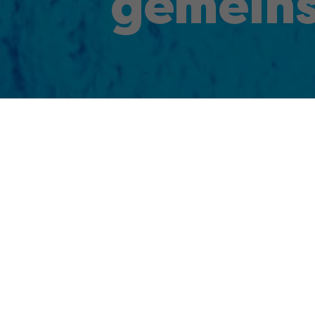
gemeins
Kwizda ist ein seit 1853 familiengeführtes 
Die Unternehmensbereiche umfassen
Pharma
sowie
Büsscher & Hoffmann
. Diese Geschäfts
ist die Großhandelssparte der Kwizda-Unter
Wien
,
Graz
,
Linz