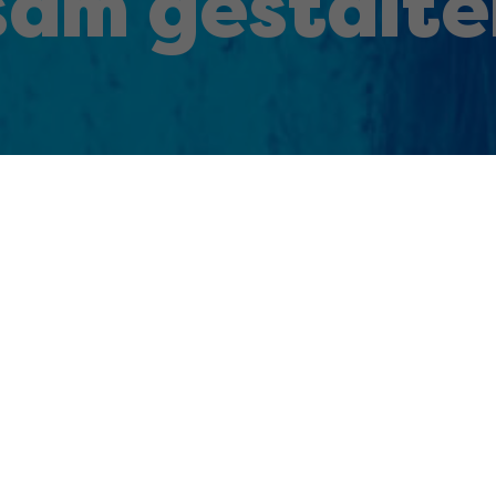
am gestalte
Seit Generationen erfolgreich
Unternehmen und in vielen Unternehmensfeldern in Österreich und z
Position tätig.
,
Pharmadistribution
, Pharmahandel,
Apotronik Datenservice
,
Apo
felder werden konsequent auf zukunftsorientierte Technologien a
nehmensgruppe und steht für höchste Dienstleistungsqualität im 
,
Grödig
und
Innsbruck
sind ca. 450 fachkompetente Mitarbeiter: