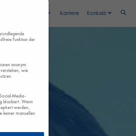
 Uns
Services
Karriere
Kontakt
 grundlegende
dfreie Funktion der
ationen anonym.
 verstehen, wie
nutzen.
 Social-Media-
g blockiert. Wenn
eptiert werden,
te keiner manuellen