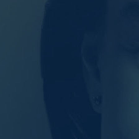
Datenschutzeinstellung
Essenziell (1)
Essenzielle Cookies ermö
Statistiken (1)
Statistik Cookies erfasse
nutzen.
Externe Medien (
Inhalte von Videoplattfo
akzeptiert werden, bedarf
powered by Borlabs Cooki